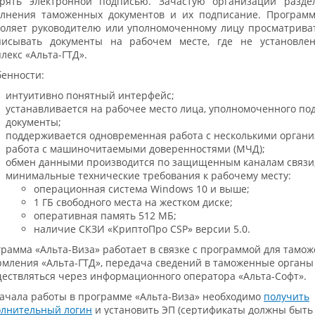
ерять электронной подписью. Зачастую организации разд
олнения таможенных документов и их подписание. Программ
оляет руководителю или уполномоченному лицу просматриват
писывать документы на рабочем месте, где не установле
лекс «Альта-ГТД».
енности:
интуитивно понятный интерфейс;
устанавливается на рабочее место лица, уполномоченного по
документы;
поддерживается одновременная работа с несколькими орган
работа с машиночитаемыми доверенностями (МЧД);
обмен данными производится по защищенным каналам связи
минимальные технические требования к рабочему месту:
операционная система Windows 10 и выше;
1 ГБ свободного места на жестком диске;
оперативная память 512 МБ;
наличие СКЗИ «КриптоПро CSP» версии 5.0.
рамма «Альта-Виза» работает в связке с программой для тамо
мления «Альта-ГТД», передача сведений в таможенные органы
ествляться через информационного оператора «Альта-Софт».
ачала работы в программе «Альта-Виза» необходимо
получить
олнительный логин
и установить ЭП (сертификаты должны быть