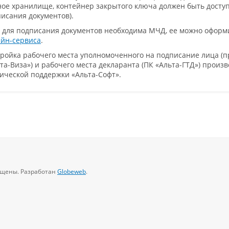
ое хранилище, контейнер закрытого ключа должен быть досту
исания документов).
 для подписания документов необходима МЧД, ее можно офор
йн-сервиса
.
ройка рабочего места уполномоченного на подписание лица (
та-Виза») и рабочего места декларанта (ПК «Альта-ГТД») произ
ической поддержки «Альта-Софт».
щищены. Разработан
Globeweb
.