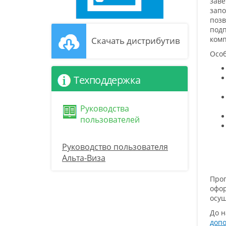
зав
зап
позв
под
комп
Скачать дистрибутив
Особ
Техподдержка
Руководства
пользователей
Руководство пользователя
Альта-Виза
Прог
офор
осущ
До н
доп