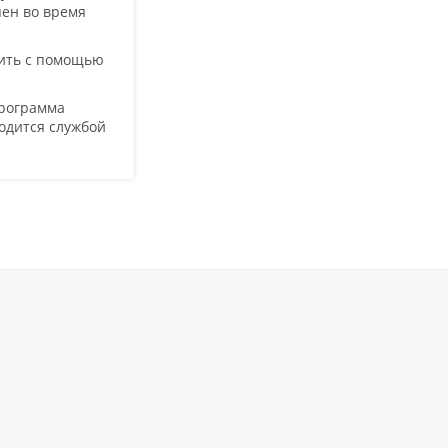
пен во время
мить с помощью
программа
водится службой